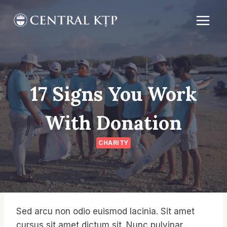
Skip
to
content
17 Signs You Work
With Donation
CHARITY
Sed arcu non odio euismod lacinia. Sit amet
cursus sit amet dictum sit. Nunc pulvinar