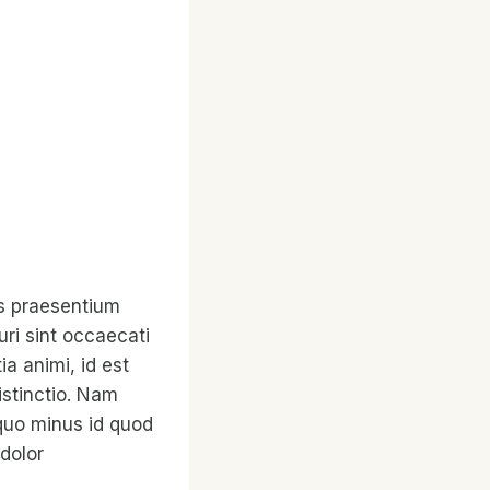
is praesentium
ri sint occaecati
ia animi, id est
istinctio. Nam
 quo minus id quod
dolor