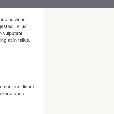
Nunc pulvinar
estas. Tellus
m vulputate
g at in tellus.
tempor incididunt
exercitation