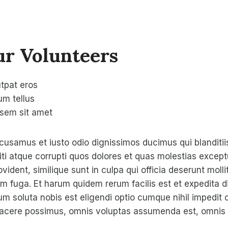
r Volunteers
tpat eros
um tellus
 sem sit amet
cusamus et iusto odio dignissimos ducimus qui blanditi
ti atque corrupti quos dolores et quas molestias exceptu
vident, similique sunt in culpa qui officia deserunt mollit
m fuga. Et harum quidem rerum facilis est et expedita d
um soluta nobis est eligendi optio cumque nihil impedit
acere possimus, omnis voluptas assumenda est, omnis 