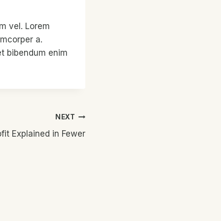
am vel. Lorem
amcorper a.
uet bibendum enim
NEXT
fit Explained in Fewer