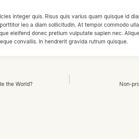
icies integer quis. Risus quis varius quam quisque id di
 porttitor leo a diam sollicitudin. At tempor commodo ull
sque eleifend donec pretium vulputate sapien nec. Aliq
neque convallis. In hendrerit gravida rutrum quisque.
le the World?
Non-pro
n