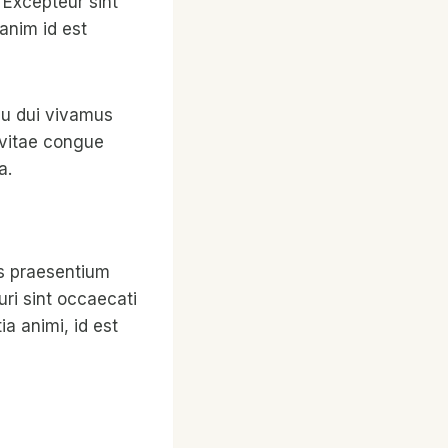
. Excepteur sint
 anim id est
rcu dui vivamus
 vitae congue
a.
is praesentium
ri sint occaecati
ia animi, id est