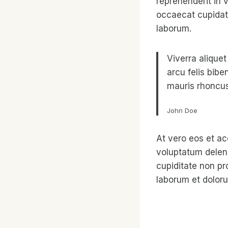
reprehenderit in v
occaecat cupidata
laborum.
Viverra aliquet
arcu felis bib
mauris rhoncus
John Doe
At vero eos et ac
voluptatum deleni
cupiditate non pro
laborum et dolor