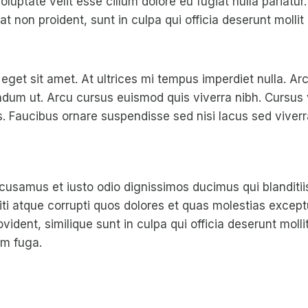
oluptate velit esse cillum dolore eu fugiat nulla pariatur
t non proident, sunt in culpa qui officia deserunt mollit
 eget sit amet. At ultrices mi tempus imperdiet nulla. A
endum ut. Arcu cursus euismod quis viverra nibh. Cursus
. Faucibus ornare suspendisse sed nisi lacus sed viverr
cusamus et iusto odio dignissimos ducimus qui blanditi
ti atque corrupti quos dolores et quas molestias exceptu
vident, similique sunt in culpa qui officia deserunt mollit
um fuga.