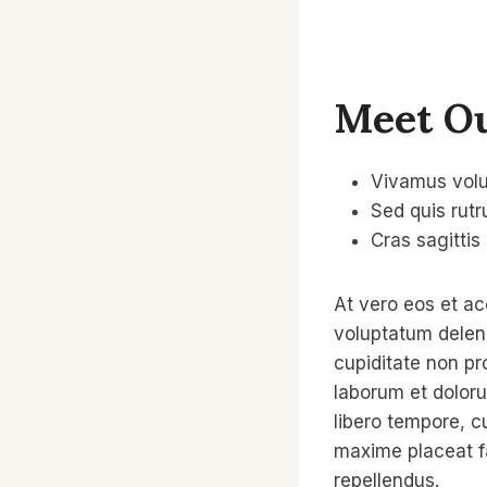
Meet Ou
Vivamus volu
Sed quis rutr
Cras sagittis
At vero eos et ac
voluptatum deleni
cupiditate non pro
laborum et doloru
libero tempore, c
maxime placeat f
repellendus.