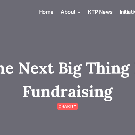
Home
About
KTP News
Initiat
he Next Big Thing 
Fundraising
CHARITY